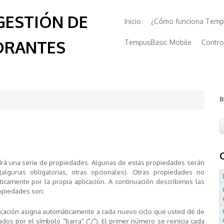
GESTIÓN DE
Inicio
¿Cómo funciona Temp
DRANTES
TempusBasic Mobile
Contro
B
ndrá una serie de propiedades. Algunas de estas propiedades serán
algunas obligatorias, otras opcionales). Otras propiedades no
camente por la propia aplicación. A continuación describimos las
opiedades son:
plicación asigna automáticamente a cada nuevo ciclo que usted dé de
os por el símbolo "barra" ("/"). El primer número se reinicia cada