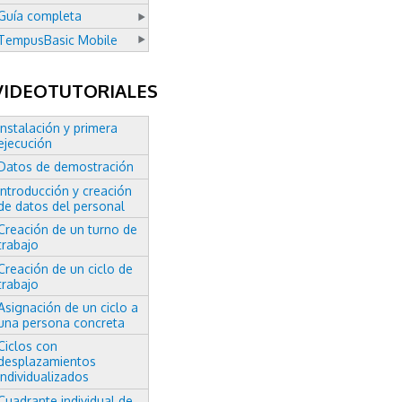
Guía completa
TempusBasic Mobile
VIDEOTUTORIALES
Instalación y primera
ejecución
Datos de demostración
Introducción y creación
de datos del personal
Creación de un turno de
trabajo
Creación de un ciclo de
trabajo
Asignación de un ciclo a
una persona concreta
Ciclos con
desplazamientos
individualizados
Cuadrante individual de